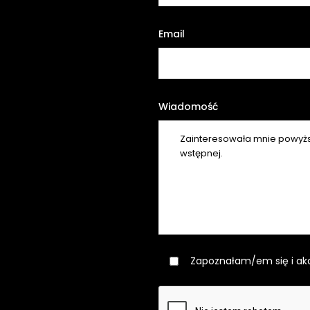
Email
Wiadomość
Zapoznałam/em się i ak