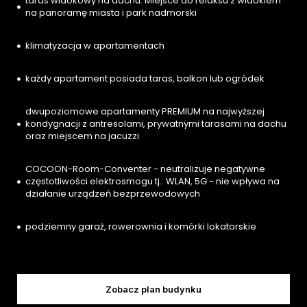
taras widokowy na dachu. Miejsce do relaksu z widokiem
na panoramę miasta i park nadmorski
klimatyzacja w apartamentach
każdy apartament posiada taras, balkon lub ogródek
dwupoziomowe apartamenty PREMIUM na najwyższej
kondygnacji z antresolami, prywatnymi tarasami na dachu
oraz miejscem na jacuzzi
COCOON-Room-Conventer - neutralizuje negatywne
częstotliwości elektrosmogu tj.: WLAN, 5G - nie wpływa na
działanie urządzeń bezprzewodowych
podziemny garaż, rowerownia i komórki lokatorskie
Zobacz plan budynku